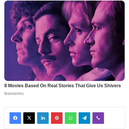
Facebook
X
LinkedIn
Pinterest
WhatsApp
Telegram
Viber