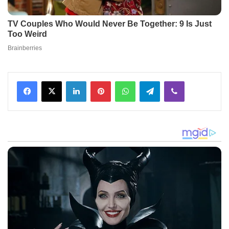
Facebook
X
LinkedIn
Pinterest
WhatsApp
Telegram
Viber