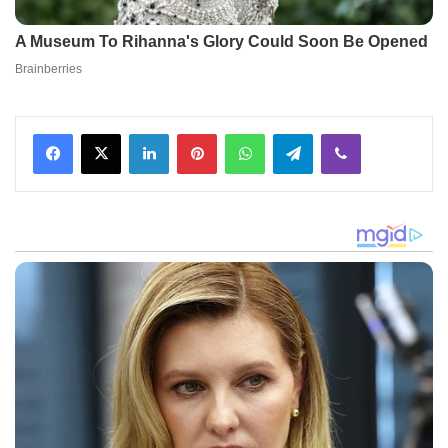
Facebook
X
LinkedIn
Pinterest
WhatsApp
Telegram
Viber