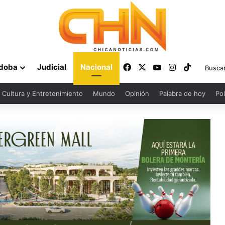
Facebook
X
YouTube
Instagram
TikTok
doba
Judicial
Nacional
Cultura y Entretenimiento
Mundo
Opinión
Palabra de hoy
Pol