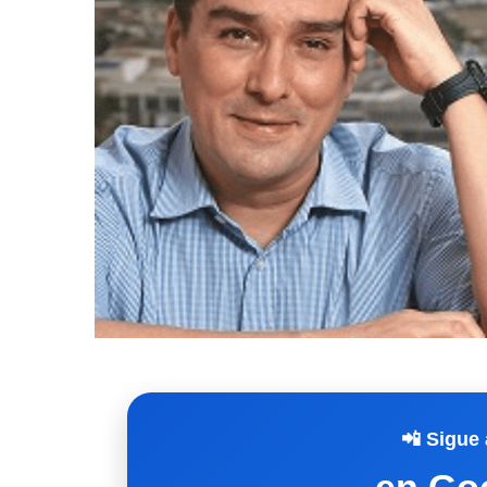
📲 Sigue 
en Go