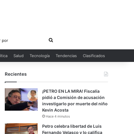
Buscar
por
ítica
Salud
Tecnología
Tendencias
Clasificados
Recientes
¡PETRO EN LA MIRA! Fiscalía
pidió a Comisión de acusación
investigarlo por muerte del niño
Kevin Acosta
Hace 4 minutos
Petro celebra libertad de Luis
Fernando Velasco y lo califica