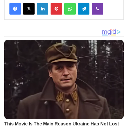
Facebook
X
LinkedIn
Pinterest
WhatsApp
Telegram
Viber