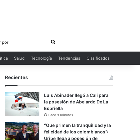
Buscar
por
ítica
Salud
Tecnología
Tendencias
Clasificados
Recientes
Luis Abinader llegó a Cali para
la posesión de Abelardo De La
Espriella
Hace 9 minutos
“Que primen la tranquilidad y la
felicidad de los colombianos”:
Uribe llega a posesión de