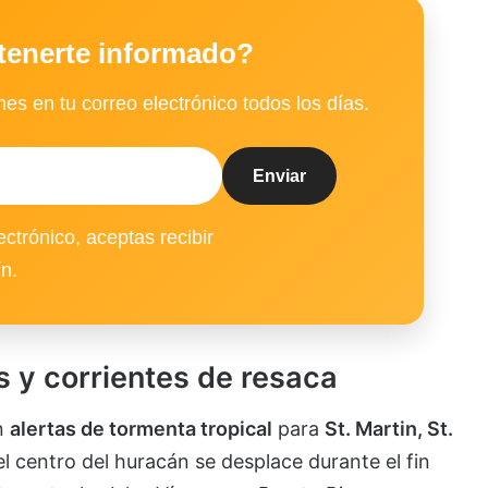
tenerte informado?
es en tu correo electrónico todos los días.
ectrónico, aceptas recibir
ín.
s y corrientes de resaca
n
alertas de tormenta tropical
para
St. Martin, St.
el centro del huracán se desplace durante el fin