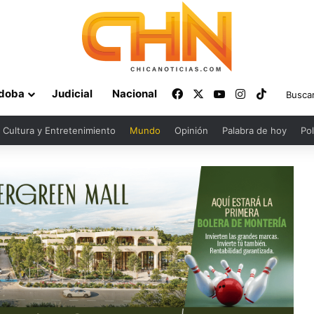
Facebook
X
YouTube
Instagram
TikTok
doba
Judicial
Nacional
Cultura y Entretenimiento
Mundo
Opinión
Palabra de hoy
Pol