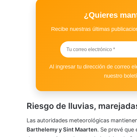
¿Quieres man
Recibe nuestras últimas publicacion
Al ingresar tu dirección de correo el
nuestro bolet
Riesgo de lluvias, marejada
Las autoridades meteorológicas mantiene
Barthelemy y Sint Maarten
. Se prevé que 