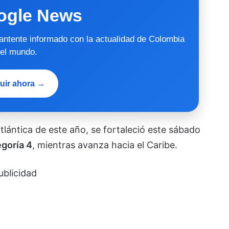
ogle News
mantente informado con la actualidad de Colombia
 el mundo.
uir ahora →
tlántica de este año, se fortaleció este sábado
goría 4
, mientras avanza hacia el Caribe.
ublicidad