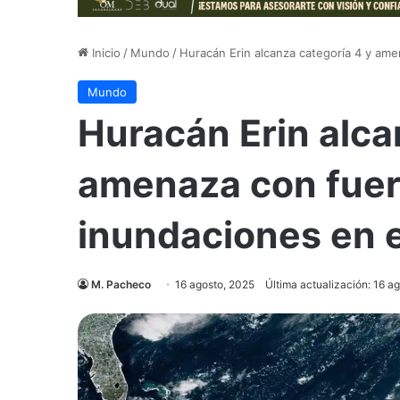
Inicio
/
Mundo
/
Huracán Erin alcanza categoría 4 y ame
Mundo
Huracán Erin alca
amenaza con fuert
inundaciones en e
M. Pacheco
16 agosto, 2025
Última actualización: 16 a