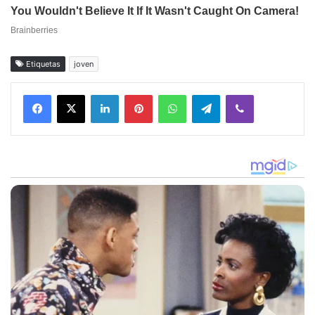
Etiquetas
joven
Facebook
X
LinkedIn
Pinterest
WhatsApp
Telegram
Viber