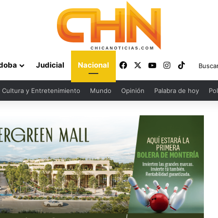
Facebook
X
YouTube
Instagram
TikTok
doba
Judicial
Nacional
Cultura y Entretenimiento
Mundo
Opinión
Palabra de hoy
Pol