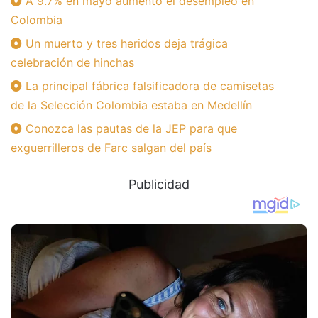
A 9.7% en mayo aumentó el desempleo en
Colombia
Un muerto y tres heridos deja trágica
celebración de hinchas
La principal fábrica falsificadora de camisetas
de la Selección Colombia estaba en Medellín
Conozca las pautas de la JEP para que
exguerrilleros de Farc salgan del país
Publicidad