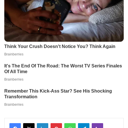
Facebook
X
LinkedIn
Pinterest
WhatsApp
Telegram
Viber