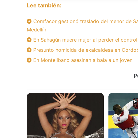
Lee también:
Comfacor gestionó traslado del menor de Sa
Medellín
En Sahagún muere mujer al perder el control
Presunto homicida de exalcaldesa en Córdoba
En Montelibano asesinan a bala a un joven
P