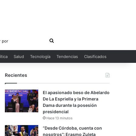
Buscar
por
ítica
Salud
Tecnología
Tendencias
Clasificados
Recientes
El apasionado beso de Abelardo
De La Espriella y la Primera
Dama durante la posesión
presidencial
Hace 13 minutos
“Desde Córdoba, cuenta con
nosotros”: Erasmo Zuleta