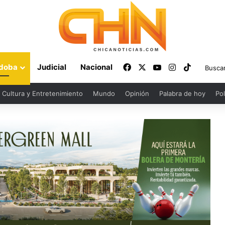
Facebook
X
YouTube
Instagram
TikTok
doba
Judicial
Nacional
Cultura y Entretenimiento
Mundo
Opinión
Palabra de hoy
Pol