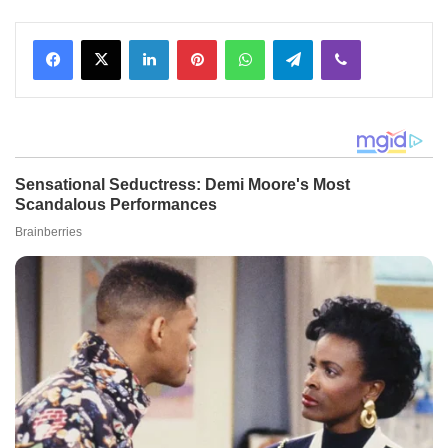
Facebook
X
LinkedIn
Pinterest
WhatsApp
Telegram
Viber