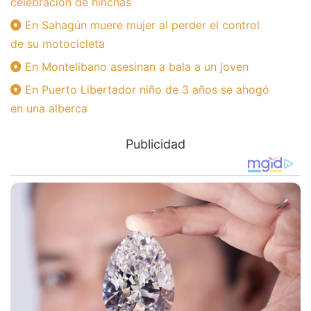
celebración de hinchas
En Sahagún muere mujer al perder el control
de su motocicleta
En Montelibano asesinan a bala a un joven
En Puerto Libertador niño de 3 años se ahogó
en una alberca
Publicidad