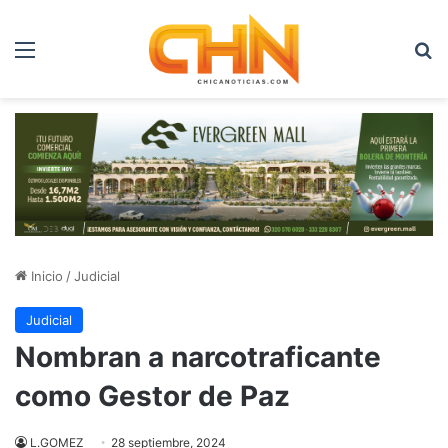
Menú
B
Inicio
/
Judicial
Judicial
Nombran a narcotraficante
como Gestor de Paz
L.GOMEZ
28 septiembre, 2024