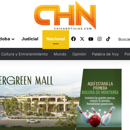
Facebook
X
YouTube
Instagram
TikTok
doba
Judicial
Nacional
Cultura y Entretenimiento
Mundo
Opinión
Palabra de hoy
Pol