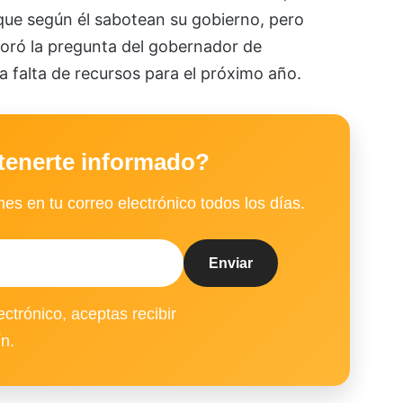
que según él sabotean su gobierno, pero
noró la pregunta del gobernador de
 falta de recursos para el próximo año.
tenerte informado?
es en tu correo electrónico todos los días.
ectrónico, aceptas recibir
ín.