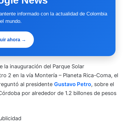
mantente informado con la actualidad de Colombia
 el mundo.
uir ahora →
e la inauguración del Parque Solar
tro 2 en la vía Montería – Planeta Rica-Coma, el
reguntó al presidente
Gustavo Petro
, sobre el
órdoba por alrededor de 1.2 billones de pesos
ublicidad