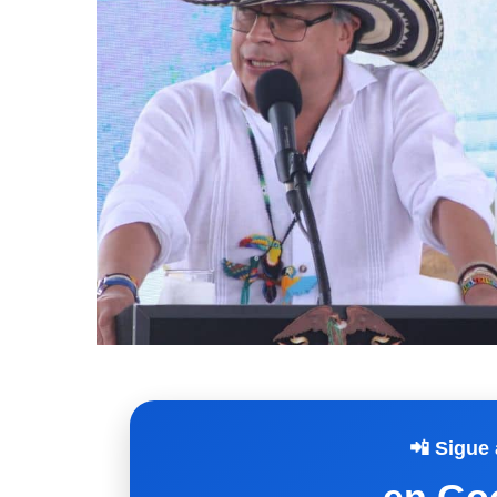
📲 Sigue 
en Go