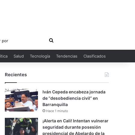
Buscar
por
ítica
Salud
Tecnología
Tendencias
Clasificados
Recientes
Iván Cepeda encabeza jornada
de “desobediencia civil” en
Barranquilla
Hace 1 minuto
¡Alerta en Cali! Intentan vulnerar
seguridad durante posesión
presidencial de Abelardo de la