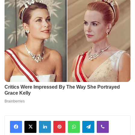
Facebook
X
LinkedIn
Pinterest
WhatsApp
Telegram
Viber