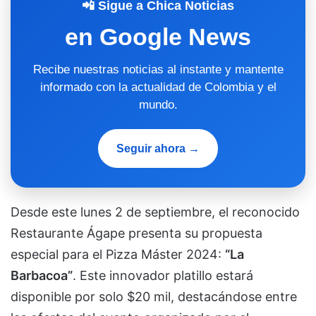
📲 Sigue a Chica Noticias
en Google News
Recibe nuestras noticias al instante y mantente
informado con la actualidad de Colombia y el
mundo.
Seguir ahora →
Desde este lunes 2 de septiembre, el reconocido
Restaurante Ágape presenta su propuesta
especial para el Pizza Máster 2024:
“La
Barbacoa”
. Este innovador platillo estará
disponible por solo $20 mil, destacándose entre