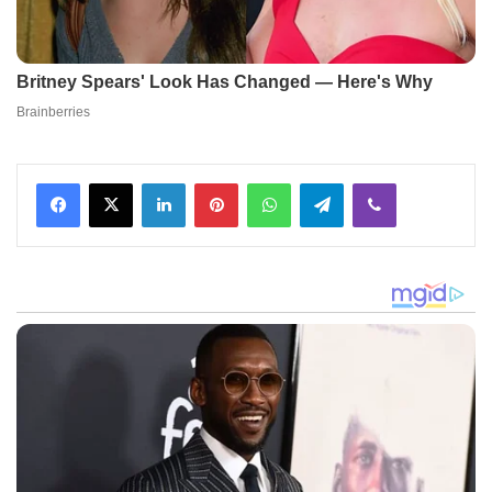
Facebook
X
LinkedIn
Pinterest
WhatsApp
Telegram
Viber