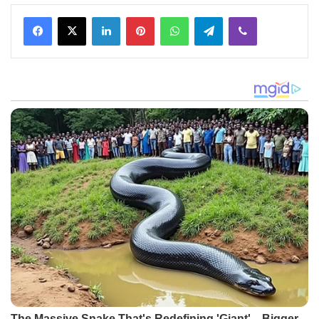
Facebook
X
LinkedIn
Pinterest
WhatsApp
Telegram
Viber