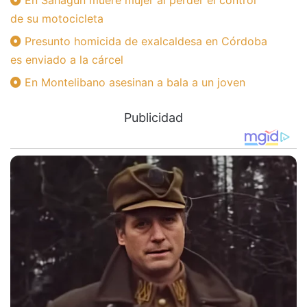
En Sahagún muere mujer al perder el control
de su motocicleta
Presunto homicida de exalcaldesa en Córdoba
es enviado a la cárcel
En Montelibano asesinan a bala a un joven
Publicidad