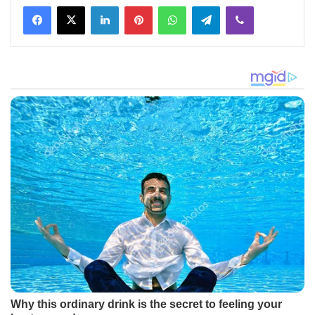
Facebook
X
LinkedIn
Pinterest
WhatsApp
Telegram
Viber