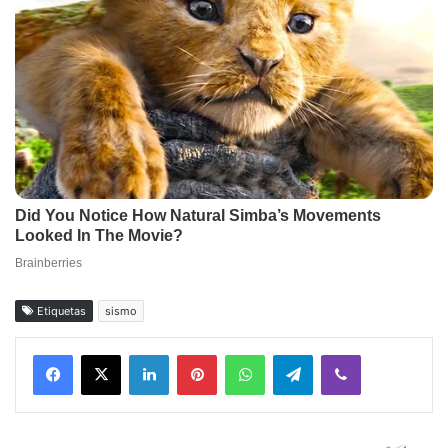
Etiquetas
sismo
Facebook
X
LinkedIn
Pinterest
WhatsApp
Telegram
Viber