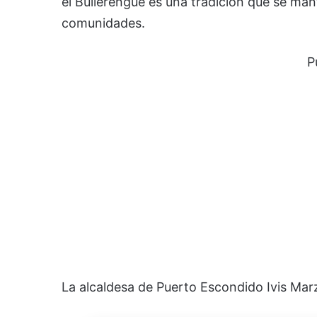
el Bullerengue es una tradición que se man
comunidades.
P
La alcaldesa de Puerto Escondido Ivis Mar