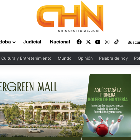
Facebook
X
YouTube
Instagram
TikTok
doba
Judicial
Nacional
Cultura y Entretenimiento
Mundo
Opinión
Palabra de hoy
Pol