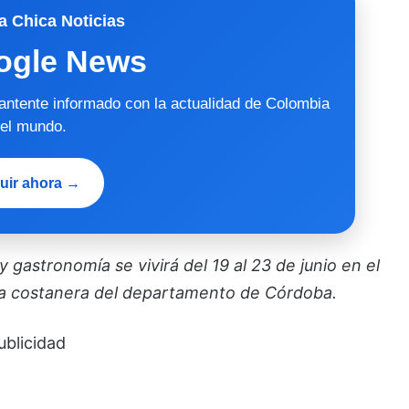
a Chica Noticias
ogle News
mantente informado con la actualidad de Colombia
 el mundo.
uir ahora →
 gastronomía se vivirá del 19 al 23 de junio en el
na costanera del departamento de Córdoba.
ublicidad