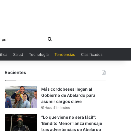
Buscar
por
ítica
Salud
Tecnología
Tendencias
Clasificados
Recientes
Más cordobeses llegan al
Gobierno de Abelardo para
asumir cargos clave
Hace 41 minutos
“Lo que viene no será fácil”:
‘Bendito Menor’ lanza mensaje
tras advertencias de Abelardo