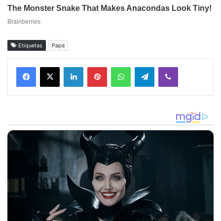
Etiquetas
Papa
Facebook
X
LinkedIn
Pinterest
WhatsApp
Telegram
Viber