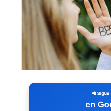
📲 Sigue 
en Go