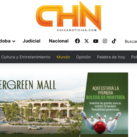
Facebook
X
YouTube
Instagram
TikTok
doba
Judicial
Nacional
Cultura y Entretenimiento
Mundo
Opinión
Palabra de hoy
Pol