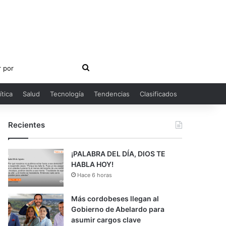
Buscar
por
ítica
Salud
Tecnología
Tendencias
Clasificados
Recientes
¡PALABRA DEL DÍA, DIOS TE
HABLA HOY!
Hace 6 horas
Más cordobeses llegan al
Gobierno de Abelardo para
asumir cargos clave