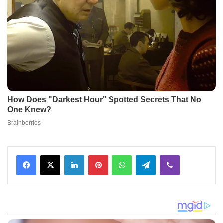
Facebook
X
LinkedIn
Pinterest
WhatsApp
Telegram
Viber