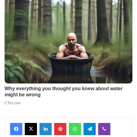
Facebook
X
LinkedIn
Pinterest
WhatsApp
Telegram
Viber