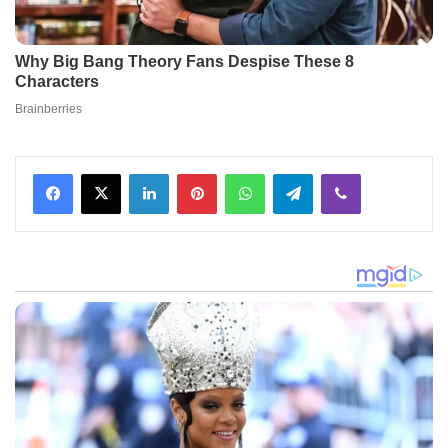
Facebook
X
LinkedIn
Pinterest
WhatsApp
Telegram
Viber