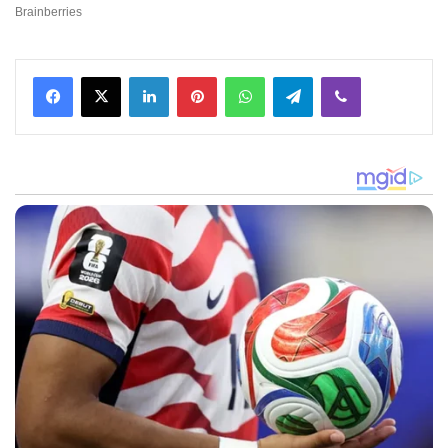
Facebook
X
LinkedIn
Pinterest
WhatsApp
Telegram
Viber