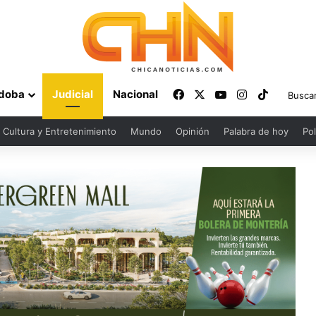
Facebook
X
YouTube
Instagram
TikTok
doba
Judicial
Nacional
Cultura y Entretenimiento
Mundo
Opinión
Palabra de hoy
Pol