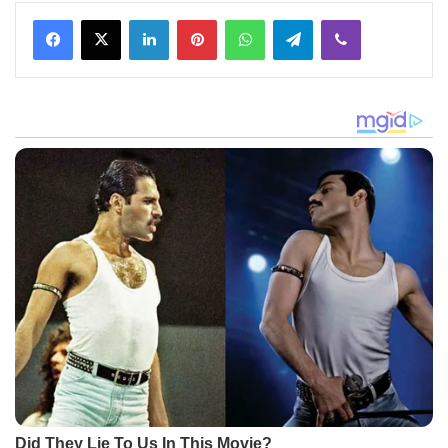
Facebook
X
LinkedIn
Pinterest
WhatsApp
Telegram
Viber