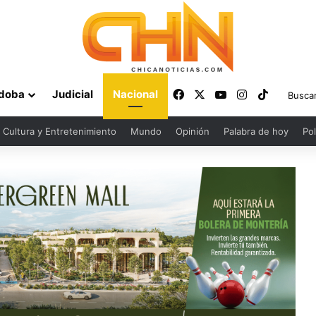
Facebook
X
YouTube
Instagram
TikTok
doba
Judicial
Nacional
Cultura y Entretenimiento
Mundo
Opinión
Palabra de hoy
Pol