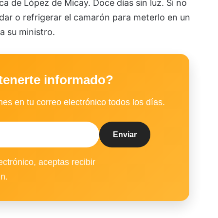
ca de López de Micay. Doce días sin luz. Si no
dar o refrigerar el camarón para meterlo en un
a su ministro.
tenerte informado?
es en tu correo electrónico todos los días.
ectrónico, aceptas recibir
ín.