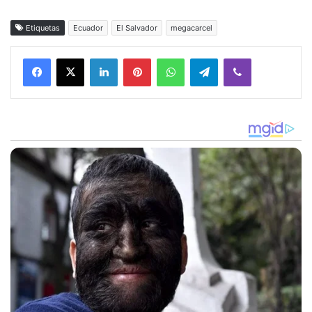
Etiquetas
Ecuador
El Salvador
megacarcel
Facebook
X
LinkedIn
Pinterest
WhatsApp
Telegram
Viber