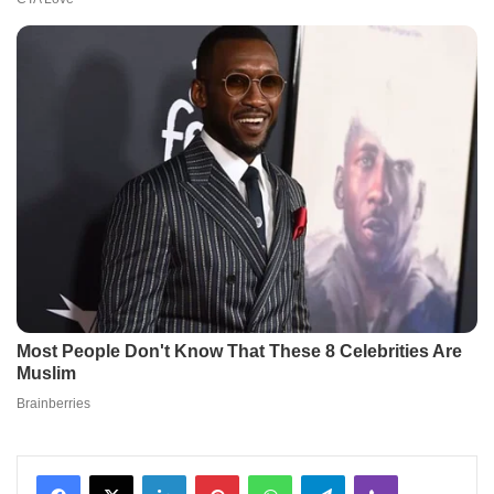
Facebook
X
LinkedIn
Pinterest
WhatsApp
Telegram
Viber