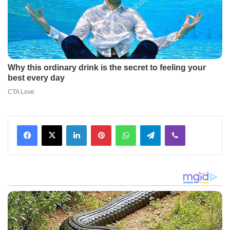
Facebook
X
LinkedIn
Pinterest
WhatsApp
Telegram
Viber