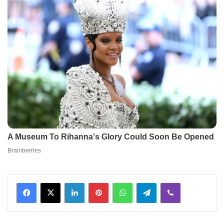
Facebook
X
LinkedIn
Pinterest
WhatsApp
Telegram
Viber