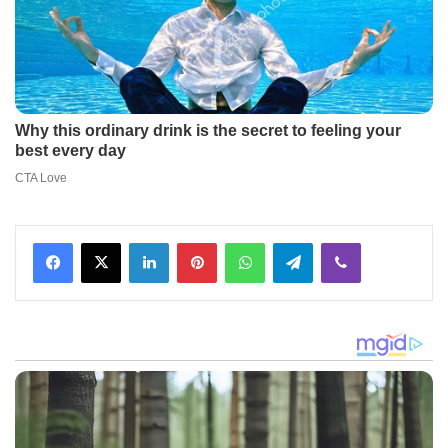
Facebook
X
LinkedIn
Pinterest
WhatsApp
Telegram
Viber