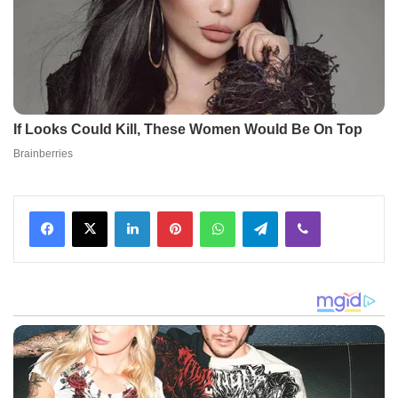
Facebook
X
LinkedIn
Pinterest
WhatsApp
Telegram
Viber