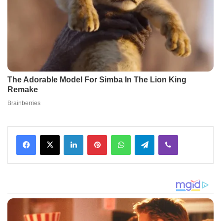
Facebook
X
LinkedIn
Pinterest
WhatsApp
Telegram
Viber