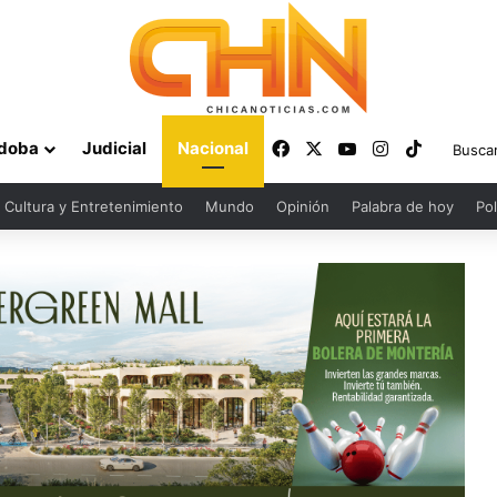
Facebook
X
YouTube
Instagram
TikTok
doba
Judicial
Nacional
Cultura y Entretenimiento
Mundo
Opinión
Palabra de hoy
Pol