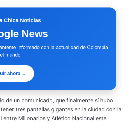
a Chica Noticias
ogle News
mantente informado con la actualidad de Colombia
 el mundo.
uir ahora →
io de un comunicado, que finalmente sí hubo
ener tres pantallas gigantes en la ciudad con la
ol entre Millonarios y Atlético Nacional este