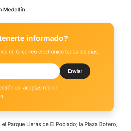
en Medellín
tenerte informado?
es en tu correo electrónico todos los días.
ectrónico, aceptas recibir
ín.
el Parque Lleras de El Poblado; la Plaza Botero,