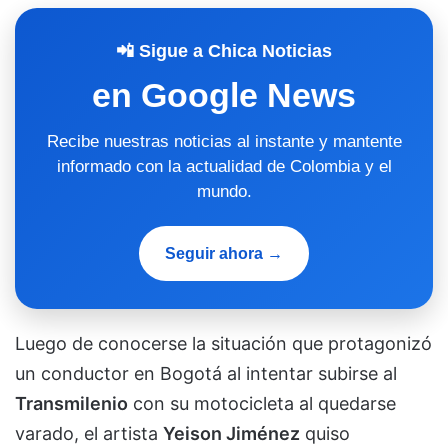
📲 Sigue a Chica Noticias
en Google News
Recibe nuestras noticias al instante y mantente
informado con la actualidad de Colombia y el
mundo.
Seguir ahora →
Luego de conocerse la situación que protagonizó
un conductor en Bogotá al intentar subirse al
Transmilenio
con su motocicleta al quedarse
varado, el artista
Yeison Jiménez
quiso