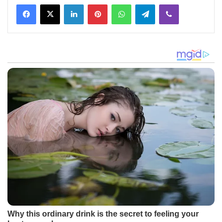
Facebook
X
LinkedIn
Pinterest
WhatsApp
Telegram
Viber