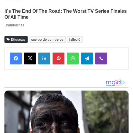
Etiquetas
cuerpo de bomberos
falleció
Facebook
X
LinkedIn
Pinterest
WhatsApp
Telegram
Viber