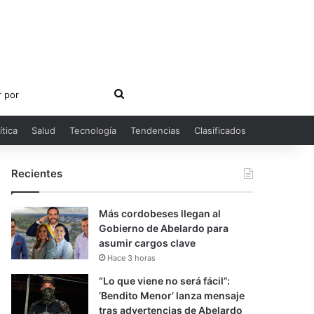
Buscar
por
ítica
Salud
Tecnología
Tendencias
Clasificados
Recientes
Más cordobeses llegan al
Gobierno de Abelardo para
asumir cargos clave
Hace 3 horas
“Lo que viene no será fácil”:
‘Bendito Menor’ lanza mensaje
tras advertencias de Abelardo