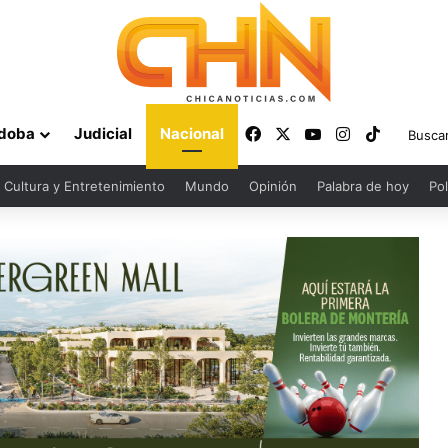
Facebook
X
YouTube
Instagram
TikTok
doba
Judicial
Nacional
Cultura y Entretenimiento
Mundo
Opinión
Palabra de hoy
Pol