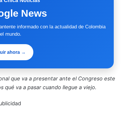
a Chica Noticias
ogle News
mantente informado con la actualidad de Colombia
 el mundo.
uir ahora →
ional que va a presentar ante el Congreso este
s qué va a pasar cuando llegue a viejo.
ublicidad