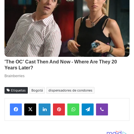
Etiquetas
Bogotá
dispensadores de condones
Facebook
X
LinkedIn
Pinterest
WhatsApp
Telegram
Viber