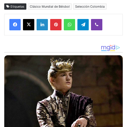
Etiquetas
Clásico Mundial de Béisbol
Selección Colombia
Facebook
X
LinkedIn
Pinterest
WhatsApp
Telegram
Viber