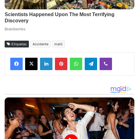
Etiquetas
Accidente
mató
Facebook
X
LinkedIn
Pinterest
WhatsApp
Telegram
Viber