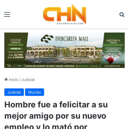
Menú
B
Inicio
/
Judicial
Judicial
Mundo
Hombre fue a felicitar a su
mejor amigo por su nuevo
empleo y lo mató por