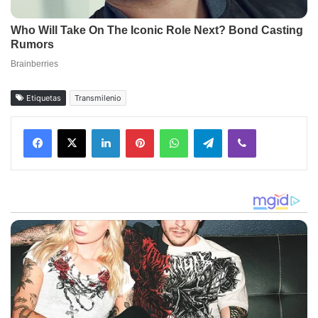
Etiquetas
Transmilenio
Facebook
X
LinkedIn
Pinterest
WhatsApp
Telegram
Viber