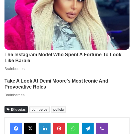
Etiquetas
bomberos
policia
Facebook
X
LinkedIn
Pinterest
WhatsApp
Telegram
Viber