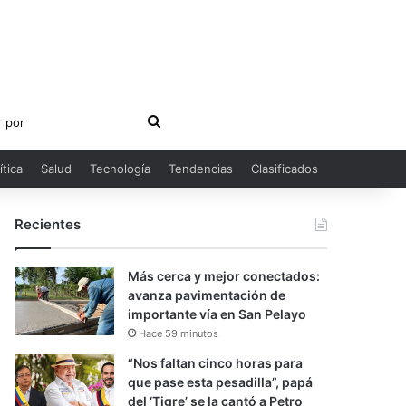
Buscar
por
ítica
Salud
Tecnología
Tendencias
Clasificados
Recientes
Más cerca y mejor conectados:
avanza pavimentación de
importante vía en San Pelayo
Hace 59 minutos
“Nos faltan cinco horas para
que pase esta pesadilla”, papá
del ‘Tigre’ se la cantó a Petro