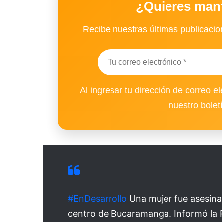
¿Quieres man
Recibe nuestras últimas publicacion
Al ingresar tu dirección de correo el
nuestro bolet
#EnDesarrollo
Una mujer fue asesina
centro de Bucaramanga. Informó la Po