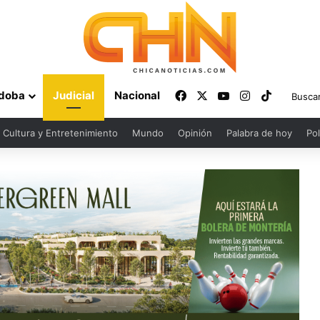
Facebook
X
YouTube
Instagram
TikTok
doba
Judicial
Nacional
Cultura y Entretenimiento
Mundo
Opinión
Palabra de hoy
Pol