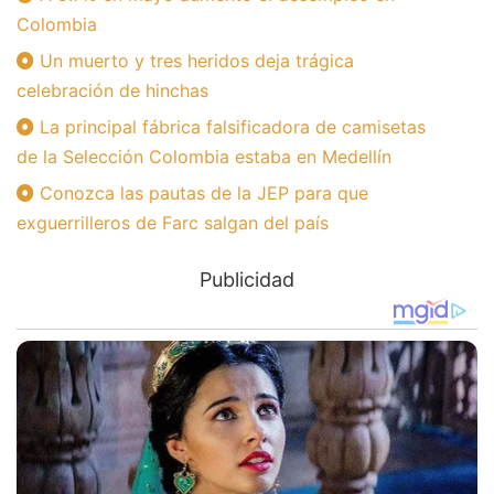
Colombia
Un muerto y tres heridos deja trágica
celebración de hinchas
La principal fábrica falsificadora de camisetas
de la Selección Colombia estaba en Medellín
Conozca las pautas de la JEP para que
exguerrilleros de Farc salgan del país
Publicidad