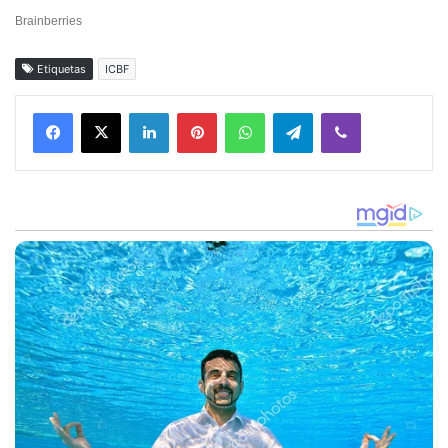
Etiquetas
ICBF
Facebook
X
LinkedIn
Pinterest
WhatsApp
Telegram
Viber