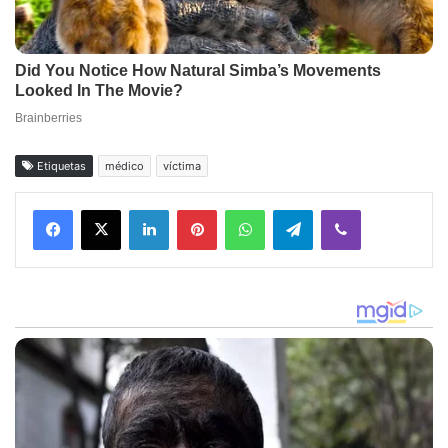
Etiquetas
médico
víctima
Facebook
X
LinkedIn
Pinterest
WhatsApp
Telegram
Viber