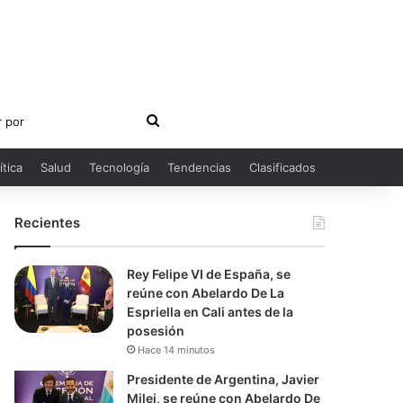
Buscar
por
ítica
Salud
Tecnología
Tendencias
Clasificados
Recientes
Rey Felipe VI de España, se
reúne con Abelardo De La
Espriella en Cali antes de la
posesión
Hace 14 minutos
Presidente de Argentina, Javier
Milei, se reúne con Abelardo De