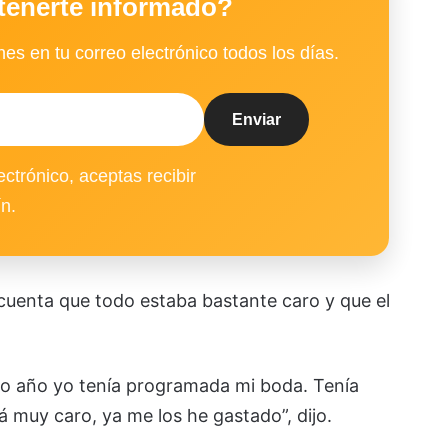
tenerte informado?
es en tu correo electrónico todos los días.
ectrónico, aceptas recibir
ín.
 cuenta que todo estaba bastante caro y que el
mo año yo tenía programada mi boda. Tenía
 muy caro, ya me los he gastado”, dijo.