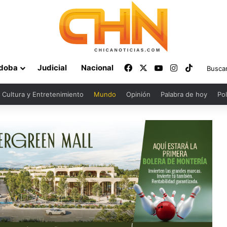
Facebook
X
YouTube
Instagram
TikTok
doba
Judicial
Nacional
Cultura y Entretenimiento
Mundo
Opinión
Palabra de hoy
Pol