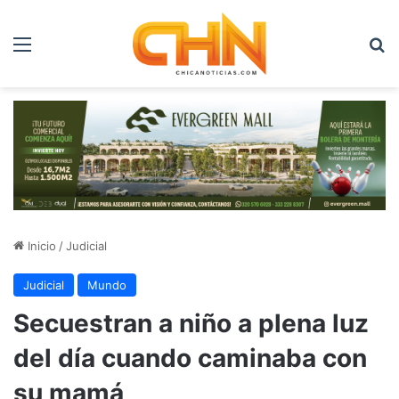
Menú
B
Inicio
/
Judicial
Judicial
Mundo
Secuestran a niño a plena luz
del día cuando caminaba con
su mamá