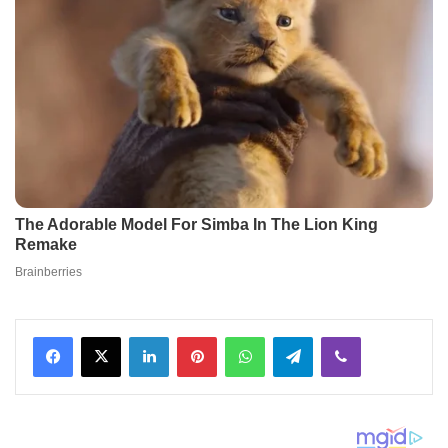
Facebook
X
LinkedIn
Pinterest
WhatsApp
Telegram
Viber