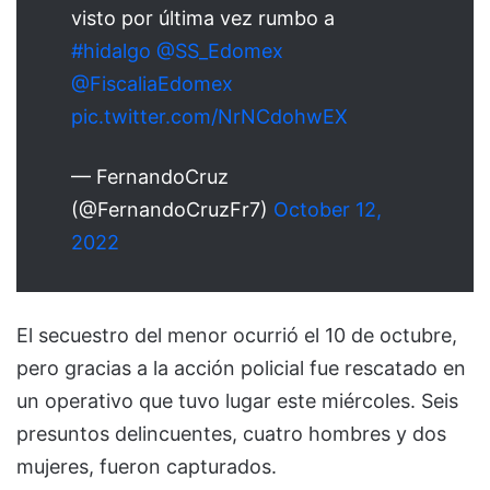
visto por última vez rumbo a
#hidalgo
@SS_Edomex
@FiscaliaEdomex
pic.twitter.com/NrNCdohwEX
— FernandoCruz
(@FernandoCruzFr7)
October 12,
2022
El secuestro del menor ocurrió el 10 de octubre,
pero gracias a la acción policial fue rescatado en
un operativo que tuvo lugar este miércoles. Seis
presuntos delincuentes, cuatro hombres y dos
mujeres, fueron capturados.