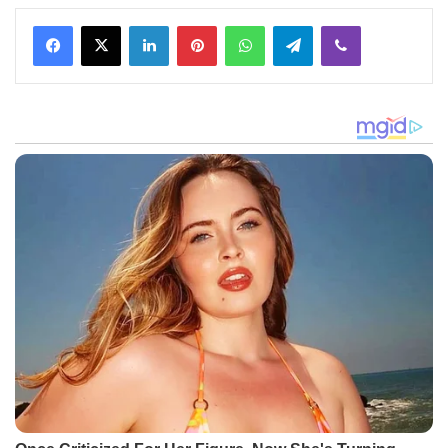
Facebook
X
LinkedIn
Pinterest
WhatsApp
Telegram
Viber