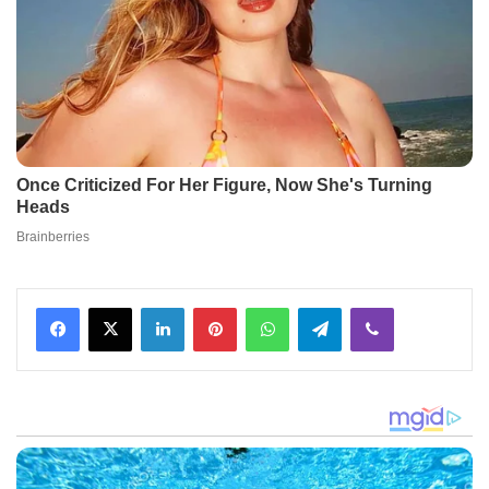
Facebook
X
LinkedIn
Pinterest
WhatsApp
Telegram
Viber